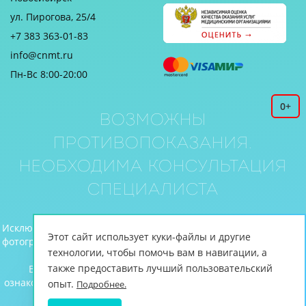
ул. Пирогова, 25/4
+7 383 363-01-83
info@cnmt.ru
Пн-Вс 8:00-20:00
0+
Возможны
противопоказания.
Необходима консультация
специалиста
Исключительное право на все материалы (текст, иллюстрации,
Этот сайт использует куки-файлы и другие
фотографии и видео), размещенные на веб-сайте www.cnmt.ru,
технологии, чтобы помочь вам в навигации, а
принадлежит ЦНМТ.
также предоставить лучший пользовательский
Вся информация, включая цены, предоставлена для
ознакомления и не является публичной офертой (ст.435 ГК РФ,
опыт.
Подробнее.
cт. 437 ГК РФ).