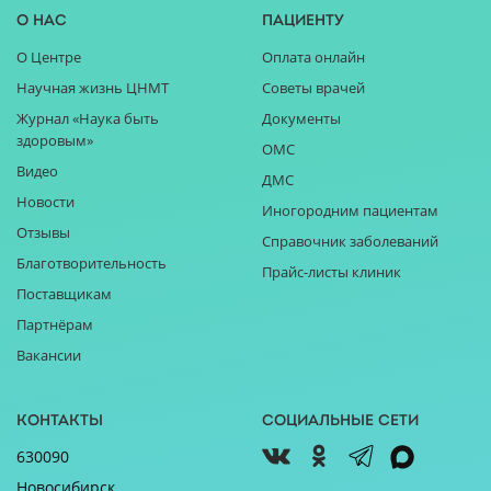
О нас
Пациенту
О Центре
Оплата онлайн
Научная жизнь ЦНМТ
Советы врачей
Журнал «Наука быть
Документы
здоровым»
ОМС
Видео
ДМС
Новости
Иногородним пациентам
Отзывы
Справочник заболеваний
Благотворительность
Прайс-листы клиник
Поставщикам
Партнёрам
Вакансии
Контакты
Социальные сети
630090
Новосибирск