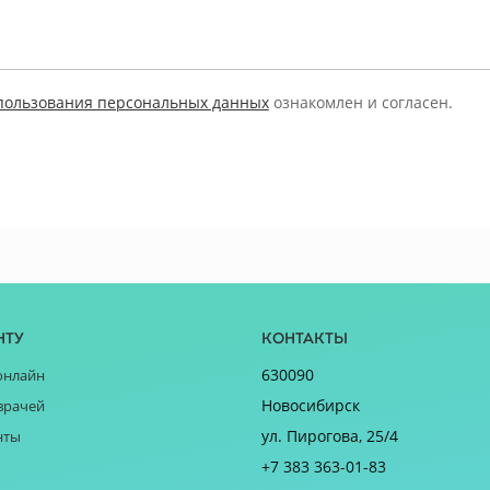
пользования персональных данных
ознакомлен и согласен.
нту
Контакты
630090
онлайн
Новосибирск
врачей
ул. Пирогова, 25/4
нты
+7 383 363-01-83