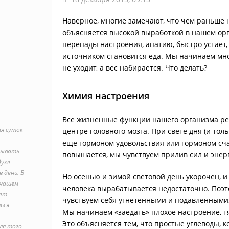
Наверное, многие замечают, что чем раньше н
объясняется высокой выработкой в нашем ор
перепады настроения, апатию, быстро устает,
источником становится еда. Мы начинаем мног
не уходит, а вес набирается. Что делать?
Химия настроения
Все жизненные функции нашего организма ре
мя суток
центре головного мозга. При свете дня (и то
еще гормоном удовольствия или гормоном сч
бывать
повышается, мы чувствуем прилив сил и энер
духе
в день. В
Но осенью и зимой световой день укорочен, и
 нашем
человека вырабатывается недостаточно. Поэто
дет
чувствуем себя угнетенными и подавленными,
ься
Мы начинаем «заедать» плохое настроение, т
Это объясняется тем, что простые углеводы, 
ля того