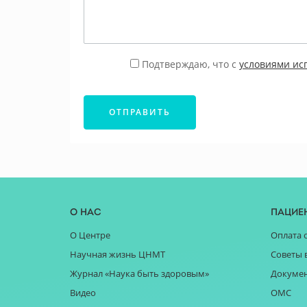
Подтверждаю, что с
условиями ис
ОТПРАВИТЬ
О нас
Пацие
О Центре
Оплата 
Научная жизнь ЦНМТ
Советы 
Журнал «Наука быть здоровым»
Докуме
Видео
ОМС