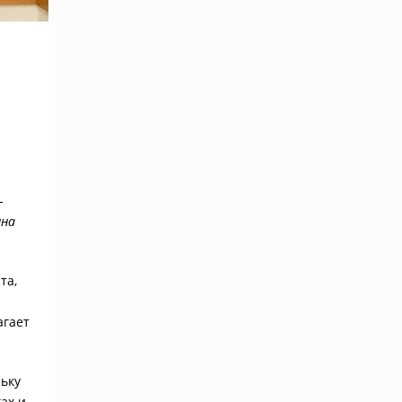
–
яна
та,
агает
льку
ах и