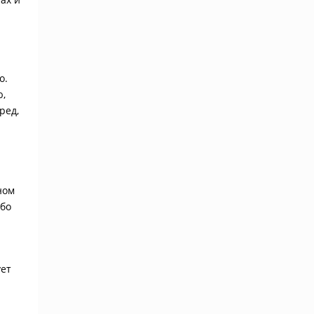
о.
ю,
ред,
ном
ибо
ует