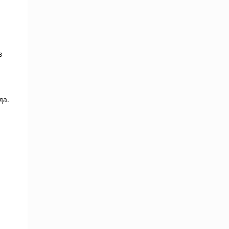
в
да.