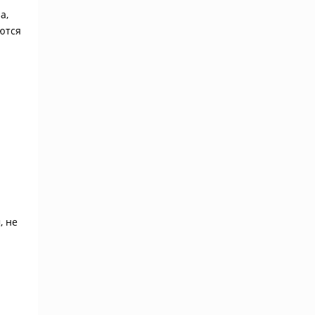
а,
ются
, не