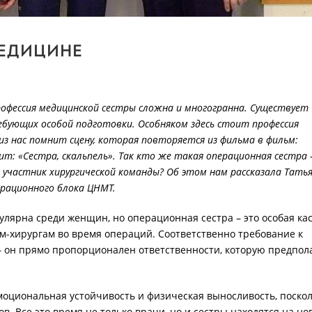
едицине
офессия медицинской сестры сложна и многогранна. Существует
бующих особой подготовки. Особняком здесь стоит профессия
из нас помнит сцену, которая повторяется из фильма в фильм:
ит: «Сестра, скальпель». Так кто же такая операционная сестра 
 участник хирургической команды? Об этом нам рассказала Тать
ерационного блока ЦНМТ.
лярна среди женщин, но операционная сестра – это особая кас
м-хирургам во время операций. Соответственно требование к
 он прямо пропорционален ответственности, которую предпол
эмоциональная устойчивость и физическая выносливость, поско
в. Все это время не только врачи, но и сестры находятся на ног