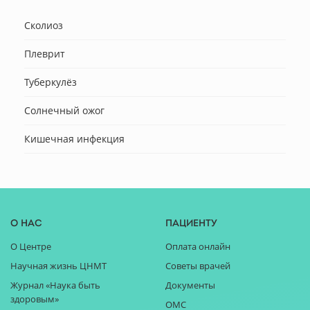
Сколиоз
Плеврит
Туберкулёз
Солнечный ожог
Кишечная инфекция
О нас
Пациенту
О Центре
Оплата онлайн
Научная жизнь ЦНМТ
Советы врачей
Журнал «Наука быть
Документы
здоровым»
ОМС