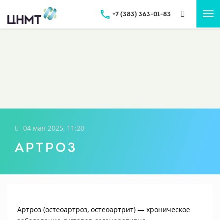
+7 (383) 363-01-83
Tog
nav
04 мая 2025, 11:20
Артроз
Артроз (остеоартроз, остеоартрит) — хроническое