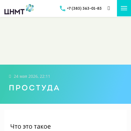
+7 (383) 363-01-83
Tog
nav
24 мая 2026, 22:11
Простуда
Что это такое