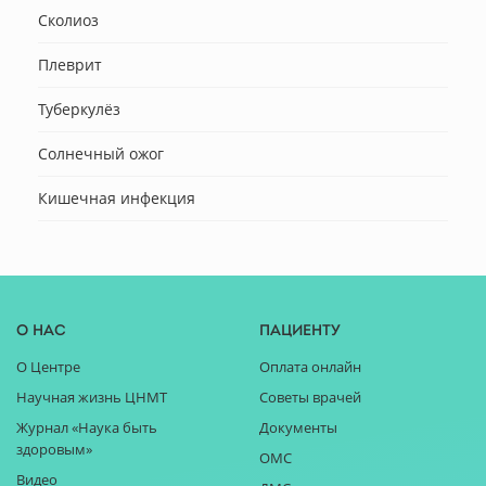
Сколиоз
Плеврит
Туберкулёз
Солнечный ожог
Кишечная инфекция
О нас
Пациенту
О Центре
Оплата онлайн
Научная жизнь ЦНМТ
Советы врачей
Журнал «Наука быть
Документы
здоровым»
ОМС
Видео