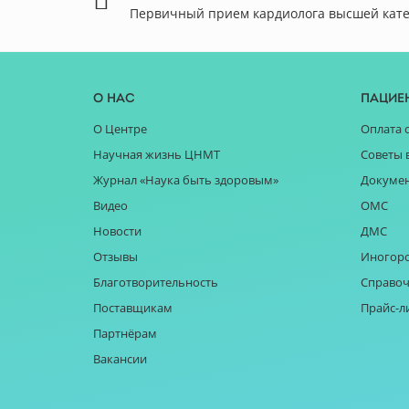
Первичный прием кардиолога высшей кат
О нас
Пацие
О Центре
Оплата 
Научная жизнь ЦНМТ
Советы 
Журнал «Наука быть здоровым»
Докуме
Видео
ОМС
Новости
ДМС
Отзывы
Иногор
Благотворительность
Справоч
Поставщикам
Прайс-л
Партнёрам
Вакансии