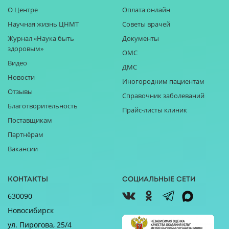
О Центре
Оплата онлайн
Научная жизнь ЦНМТ
Советы врачей
Журнал «Наука быть
Документы
здоровым»
ОМС
Видео
ДМС
Новости
Иногородним пациентам
Отзывы
Справочник заболеваний
Благотворительность
Прайс-листы клиник
Поставщикам
Партнёрам
Вакансии
Контакты
Социальные сети
630090
Новосибирск
ул. Пирогова, 25/4