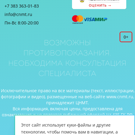
+7 383 363-01-83
info@cnmt.ru
Пн-Вс 8:00-20:00
0+
Возможны
противопоказания.
Необходима консультация
специалиста
Исключительное право на все материалы (текст, иллюстрации,
фотографии и видео), размещенные на веб-сайте www.cnmt.ru,
принадлежит ЦНМТ.
Вся информация, включая цены, предоставлена для
ознакомления и не является публичной офертой (ст.435 ГК РФ,
cт. 437 ГК РФ).
Этот сайт использует куки-файлы и другие
© Центр новых медицинских технологий, 2026
технологии, чтобы помочь вам в навигации, а