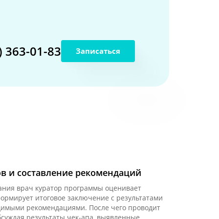
) 363-01-83
Записаться
ов и составление рекомендаций
ания врач куратор программы оценивает
ормирует итоговое заключение с результатами
димыми рекомендациями. После чего проводит
бсуждая результаты чек-апа, выявленные