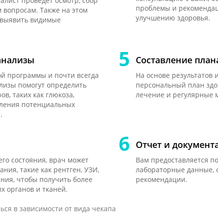
алист проведет осмотр, сбор
проблемы и рекомендац
 вопросам. Также на этом
улучшению здоровья.
ы выявить видимые
анализы
Составление план
ой программы и почти всегда
На основе результатов 
ализы помогут определить
персональный план здо
в, таких как глюкоза,
лечение и регулярные 
явления потенциальных
.
я
Отчет и документ
го состояния, врач может
Вам предоставляется по
ия, такие как рентген, УЗИ,
лабораторные данные, 
ания, чтобы получить более
рекомендации.
х органов и тканей.
ься в зависимости от вида чекапа