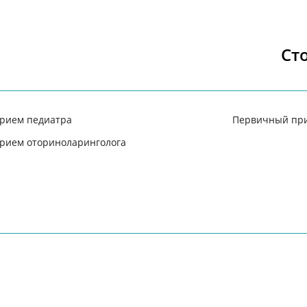
Ст
рием педиатра
Первичный при
рием оториноларинголога