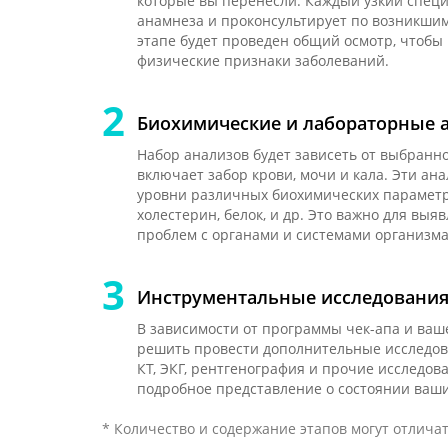
которые вы перенесли. Каждый узкий специ
анамнеза и проконсультирует по возникшим
этапе будет проведен общий осмотр, чтоб
физические признаки заболеваний.
Биохимические и лабораторные 
Набор анализов будет зависеть от выбранн
включает забор крови, мочи и кала. Эти ан
уровни различных биохимических параметро
холестерин, белок, и др. Это важно для вы
проблем с органами и системами организма
Инструментальные исследовани
В зависимости от программы чек-апа и ваше
решить провести дополнительные исследован
КТ, ЭКГ, рентгенография и прочие исследов
подробное представление о состоянии ваши
* Количество и содержание этапов могут отличат