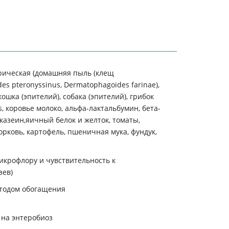
рическая (домашняя пыль (клещ
s pteronyssinus, Dermatophagoides farinae),
кошка (эпителий), собака (эпителий), грибок
is, коровье молоко, альфа-лактальбумин, бета-
 казеин,яичный белок и желток, томаты,
орковь, картофель, пшеничная мука, фундук,
микрофлору и чувcтвительность к
зев)
етодом обогащения
 на энтеробиоз