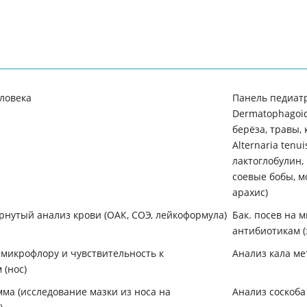
ловека
Панель педиат
Dermatophagoide
берёза, травы, 
Alternaria tenu
лактоглобулин,
соевые бобы, м
арахис)
нутый анализ крови (ОАК, СОЭ, лейкоформула)
Бак. посев на 
антибиотикам (
а микрофлору и чувcтвительность к
Анализ кала м
 (нос)
ма (исследование мазки из носа на
Анализ соскоба