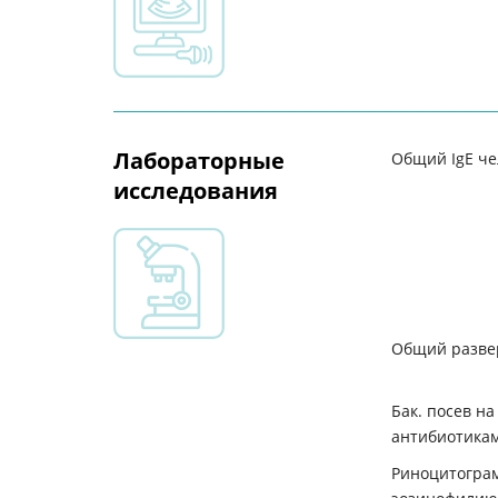
Лабораторные
Общий IgE че
исследования
Общий развер
Бак. посев н
антибиотикам
Риноцитограм