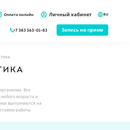
Личный кабинет
Оплата онлайн
RU
Запись на прием
+7 383 363-01-83
стика
ТИКА
организма. Все
любого возраста и
ики выполняются на
стажем работы