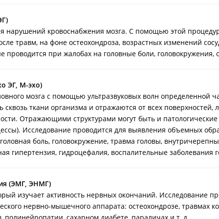
Г)
я нарушений кровоснабжения мозга. С помощью этой процеду
сле травм, на фоне остеохондроза, возрастных изменений сосу
е проводится при жалобах на головные боли, головокружения, 
о ЭГ, М-эхо)
ловного мозга с помощью ультразвуковых волн определенной ч
 сквозь ткани организма и отражаются от всех поверхностей, 
ности. Отражающими структурами могут быть и патологические 
цессы). Исследование проводится для выявления объемных обр
головная боль, головокружение, травма головы, внутричерепны
ая гипертензия, гидроцефалия, воспалительные заболевания го
я (ЭМГ, ЭНМГ)
торый изучает активность нервных окончаний. Исследование п
ского нервно-мышечного аппарата: остеохондрозе, травмах к
 полинейропатии, сахарном диабете, параличах и т. д.