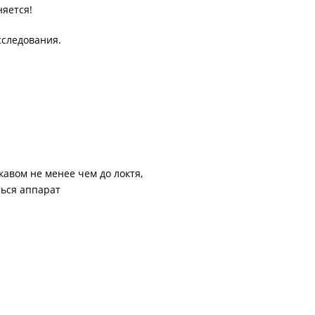
няется!
сследования.
кавом не менее чем до локтя,
ться аппарат