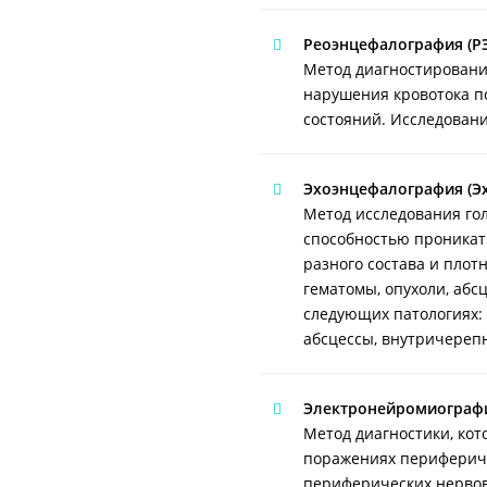
Реоэнцефалография (РЭ
Метод диагностировани
нарушения кровотока по
состояний. Исследовани
Эхоэнцефалография (Эх
Метод исследования го
способностью проникать
разного состава и плот
гематомы, опухоли, абс
следующих патологиях: 
абсцессы, внутричерепн
Электронейромиографи
Метод диагностики, ко
поражениях перифериче
периферических нервов,