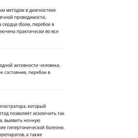
ым методом в диагностике
дечной проводимости,
 сердце (боли, перебои в
ключена практически во все
одной активности человека.
е состояния, перебои в
егистратора, который
етод позволяет исключить так
а, выявить ночную
ние гипертонической болезни,
репаратов, а также