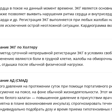
рдца в покое на данный момент времени. ЭКГ является основн
также позволяет выявить нарушения ритма сердца и внутрисер
арда и др. Регистрация ЭКГ выполняется при любых жалобах на
.) для исключения острой неотложной ситуации. Кардиограмма в
ание ЭКГ по Холтеру
етод суточной непрерывной регистрации ЭКГ в условиях своб
енению являются боли в грудной клетке, жалобы на обморочны
ь, отдышка после обычной физической нагрузки.
ание АД (СМАД)
го давления на протяжении суток при помощи портативного р
сумочке на поясе, на фоне обычной жизнедеятельности. Этот м
ю белого халата» — повышенное давление в присутствии врач
ятна в плане возникновения инсульта), спрогнозировать тече
индивидуально подобрать дозу и время приема гипотензивных п