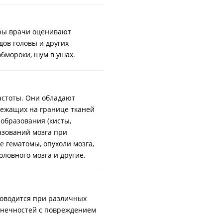
ры врачи оценивают
дов головы и других
обмороки, шум в ушах.
астоты. Они обладают
лежащих на границе тканей
образования (кисты,
азований мозга при
е гематомы, опухоли мозга,
ловного мозга и другие.
роводится при различных
онечностей с повреждением