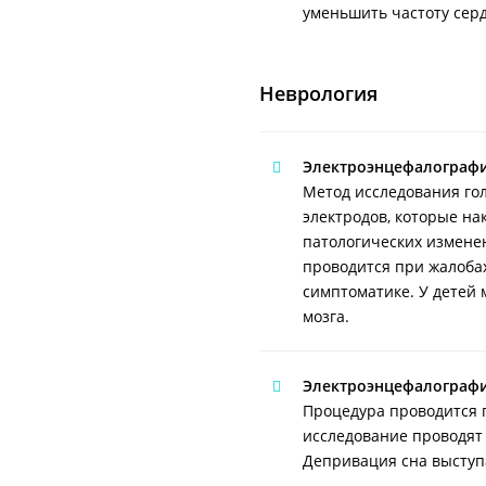
уменьшить частоту сер
Неврология
Электроэнцефалограф
Метод исследования го
электродов, которые на
патологических изменен
проводится при жалобах
симптоматике. У детей
мозга.
Электроэнцефалографи
Процедура проводится 
исследование проводят
Депривация сна высту