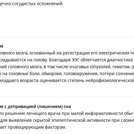
дечно-сосудистых осложнений.
ия
ловного мозга, основанный на регистрации его электрических
кладываются на голову. Благодаря ЭЭГ облегчается диагностика
ий головного мозга, в том числе очаговых (опухолей, гематом, 
 на головные боли, обмороки, головокружения, потери сознани
 младшего возраста оценивается степень нейрофизиологической
я с депривацией (лишением) сна
по решению лечащего врача при малой информативности обыч
 для выявления скрытой эпилептической активности при сложн
пает провоцирующим фактором.