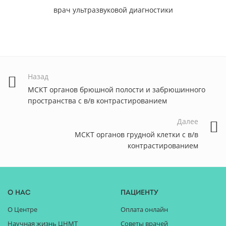
врач ультразвуковой диагностики
Назад
МСКТ органов брюшной полости и забрюшинного
пространства с в/в контрастированием
Далее
МСКТ органов грудной клетки с в/в
контрастированием
О нас
Пациенту
О Центре
Оплата онлайн
Научная жизнь ЦНМТ
Советы врачей