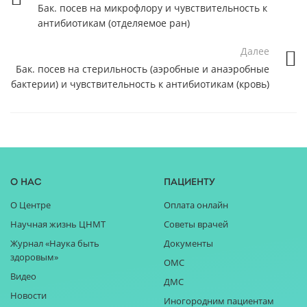
Бак. посев на микрофлору и чувcтвительность к
антибиотикам (отделяемое ран)
Далее
Бак. посев на стерильность (аэробные и анаэробные
бактерии) и чувcтвительность к антибиотикам (кровь)
О нас
Пациенту
О Центре
Оплата онлайн
Научная жизнь ЦНМТ
Советы врачей
Журнал «Наука быть
Документы
здоровым»
ОМС
Видео
ДМС
Новости
Иногородним пациентам