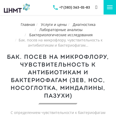
+7 (383) 363-01-83
Tog
nav
Главная
Услуги и цены
Диагностика
Лабораторные анализы
Бактериологические исследования
Бак. посев на микрофлору, чувcтвительность к
антибиотикам и бактериофагам…
БАК. ПОСЕВ НА МИКРОФЛОРУ,
ЧУВCТВИТЕЛЬНОСТЬ К
АНТИБИОТИКАМ И
БАКТЕРИОФАГАМ (ЗЕВ, НОС,
НОСОГЛОТКА, МИНДАЛИНЫ,
ПАЗУХИ)
С определением чувствительности к бактериофагам