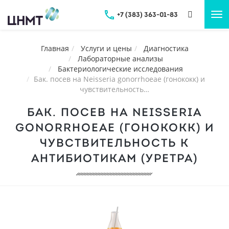
+7 (383) 363-01-83
Tog
nav
Главная
Услуги и цены
Диагностика
Лабораторные анализы
Бактериологические исследования
Бак. посев на Neisseria gonorrhoeae (гонококк) и
чувcтвительность…
БАК. ПОСЕВ НА NEISSERIA
GONORRHOEAE (ГОНОКОКК) И
ЧУВCТВИТЕЛЬНОСТЬ К
АНТИБИОТИКАМ (УРЕТРА)