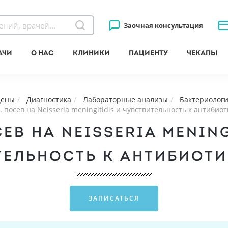
Заочная консультация
ачи
О нас
Клиники
Пациенту
Чекапы
цены
Диагностика
Лабораторные анализы
Бактериологи
. посев на Neisseria meningitidis и чувcтвительность к антибио
СЕВ НА NEISSERIA MENING
ЕЛЬНОСТЬ К АНТИБИОТИ
ЗАПИСАТЬСЯ