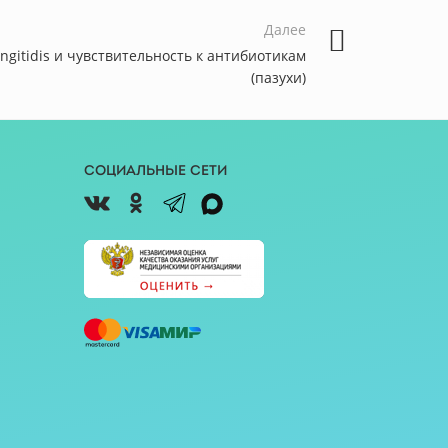
Далее
ingitidis и чувcтвительность к антибиотикам
(пазухи)
Социальные сети