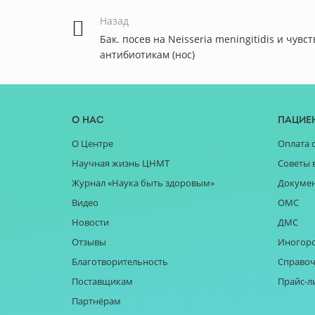
Назад
Бак. посев на Neisseria meningitidis и чувc
антибиотикам (нос)
О нас
Пацие
О Центре
Оплата 
Научная жизнь ЦНМТ
Советы 
Журнал «Наука быть здоровым»
Докуме
Видео
ОМС
Новости
ДМС
Отзывы
Иногор
Благотворительность
Справоч
Поставщикам
Прайс-л
Партнёрам