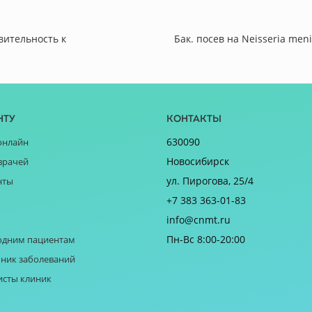
твительность к
Бак. посев на Neisseria men
нту
Контакты
630090
онлайн
Новосибирск
врачей
ул. Пирогова, 25/4
нты
+7 383 363-01-83
info@cnmt.ru
Пн-Вс 8:00-20:00
одним пациентам
ник заболеваний
исты клиник