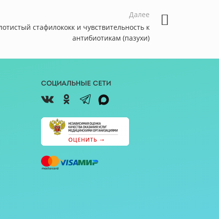
Далее
олотистый стафилококк и чувcтвительность к
антибиотикам (пазухи)
Социальные сети