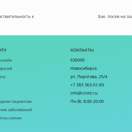
вcтвительность к
Бак. посев на з
нту
Контакты
630090
онлайн
Новосибирск
врачей
ул. Пирогова, 25/4
нты
+7 383 363-01-83
info@cnmt.ru
Пн-Вс 8:00-20:00
одним пациентам
ник заболеваний
исты клиник