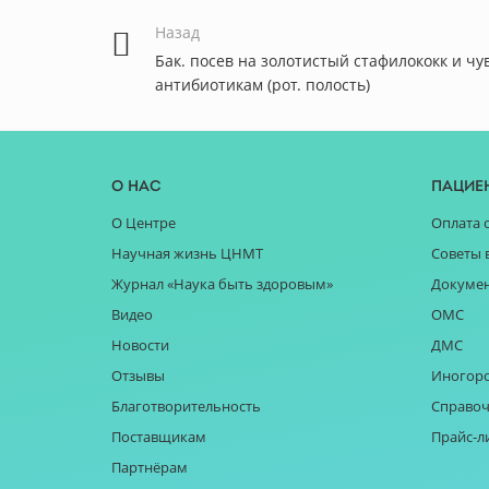
Назад
Бак. посев на золотистый стафилококк и чу
антибиотикам (рот. полость)
О нас
Пацие
О Центре
Оплата 
Научная жизнь ЦНМТ
Советы 
Журнал «Наука быть здоровым»
Докуме
Видео
ОМС
Новости
ДМС
Отзывы
Иногор
Благотворительность
Справоч
Поставщикам
Прайс-л
Партнёрам