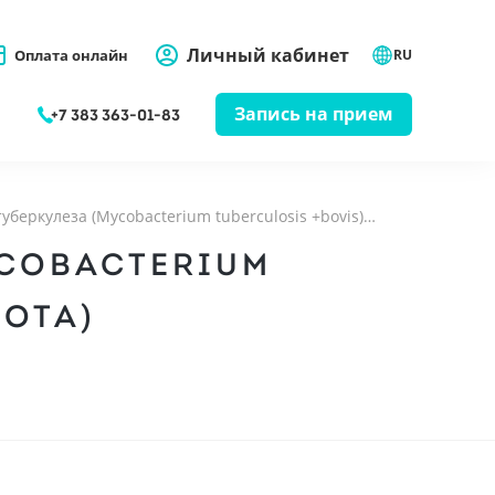
Личный кабинет
Оплата онлайн
RU
Запись на прием
+7 383 363-01-83
беркулеза (Mycobacterium tuberculosis +bovis)…
YCOBACTERIUM
РОТА)