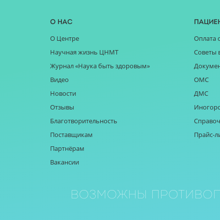
О нас
Пацие
О Центре
Оплата 
Научная жизнь ЦНМТ
Советы 
Журнал «Наука быть здоровым»
Докуме
Видео
ОМС
Новости
ДМС
Отзывы
Иногор
Благотворительность
Справоч
Поставщикам
Прайс-л
Партнёрам
Вакансии
Возможны противоп