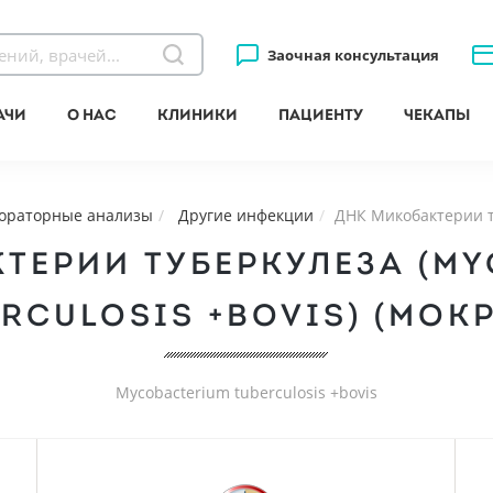
Заочная консультация
ачи
О нас
Клиники
Пациенту
Чекапы
ораторные анализы
Другие инфекции
ДНК Микобактерии ту
ТЕРИИ ТУБЕРКУЛЕЗА (M
RCULOSIS +BOVIS) (МОК
Mycobacterium tuberculosis +bovis