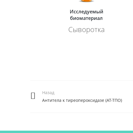
Исследуемый
биоматериал
Сыворотка
Назад
Антитела к тиреопероксидазе (АТ-ТПО)