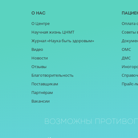
О нас
Пацие
О Центре
Оплата 
Научная жизнь ЦНМТ
Советы 
Журнал «Наука быть здоровым»
Докуме
Видео
ОМС
Новости
ДМС
Отзывы
Иногор
Благотворительность
Справоч
Поставщикам
Прайс-л
Партнёрам
Вакансии
Возможны противоп