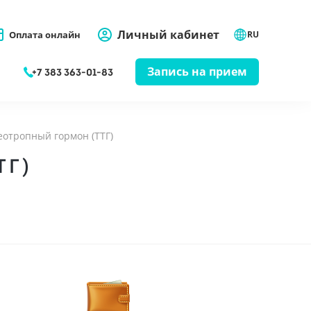
Личный кабинет
Оплата онлайн
RU
Запись на прием
+7 383 363-01-83
еотропный гормон (ТТГ)
ТГ)