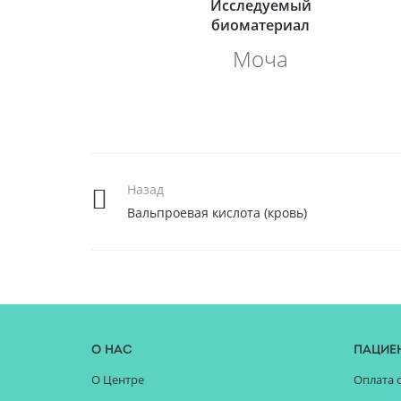
Исследуемый
биоматериал
Моча
Назад
Вальпроевая кислота (кровь)
О нас
Пацие
О Центре
Оплата 