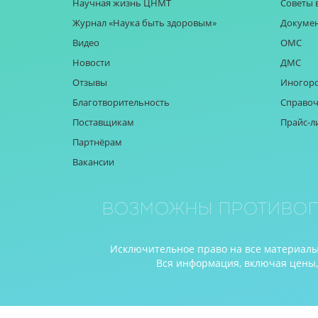
Научная жизнь ЦНМТ
Советы 
Журнал «Наука быть здоровым»
Докуме
Видео
ОМС
Новости
ДМС
Отзывы
Иногор
Благотворительность
Справоч
Поставщикам
Прайс-л
Партнёрам
Вакансии
Возможны противоп
Исключительное право на все материалы 
Вся информация, включая цены, п