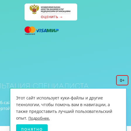
0+
ьтация специалиста
Этот сайт использует куки-файлы и другие
еб-сайте www.cnmt.ru, принадлежит ЦНМТ.
технологии, чтобы помочь вам в навигации, а
й (ст.435 ГК РФ, cт. 437 ГК РФ).
также предоставить лучший пользовательский
опыт.
Подробнее.
ПОНЯТНО