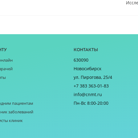
Иссле
нту
Контакты
630090
онлайн
Новосибирск
врачей
ул. Пирогова, 25/4
нты
+7 383 363-01-83
info@cnmt.ru
Пн-Вс 8:00-20:00
одним пациентам
ник заболеваний
исты клиник