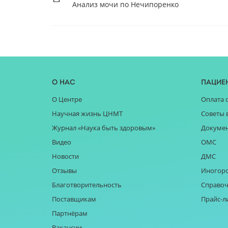
Анализ мочи по Нечипоренко
О нас
Пацие
О Центре
Оплата 
Научная жизнь ЦНМТ
Советы 
Журнал «Наука быть здоровым»
Докуме
Видео
ОМС
Новости
ДМС
Отзывы
Иногор
Благотворительность
Справоч
Поставщикам
Прайс-л
Партнёрам
Вакансии