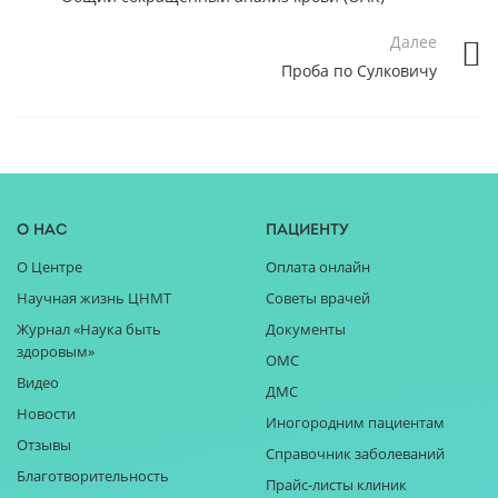
Далее
Проба по Сулковичу
О нас
Пациенту
О Центре
Оплата онлайн
Научная жизнь ЦНМТ
Советы врачей
Журнал «Наука быть
Документы
здоровым»
ОМС
Видео
ДМС
Новости
Иногородним пациентам
Отзывы
Справочник заболеваний
Благотворительность
Прайс-листы клиник