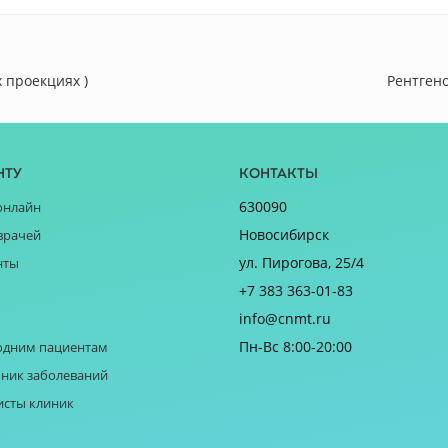
 проекциях )
Рентген
нту
Контакты
630090
онлайн
Новосибирск
врачей
ул. Пирогова, 25/4
нты
+7 383 363-01-83
info@cnmt.ru
Пн-Вс 8:00-20:00
одним пациентам
ник заболеваний
исты клиник