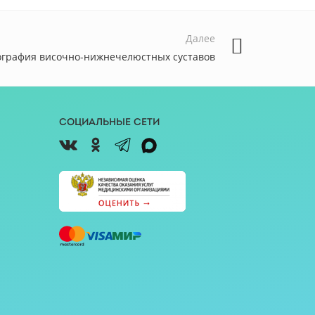
Далее
ография височно-нижнечелюстных суставов
Социальные сети