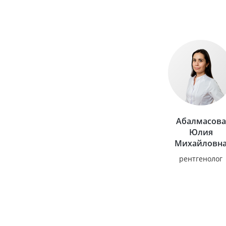
Абалмасова
Юлия
Михайловн
рентгенолог