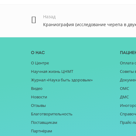
Назад
Краниография (исследование черепа в двух
О нас
Пацие
О Центре
Оплата 
Научная жизнь ЦНМТ
Советы 
Журнал «Наука быть здоровым»
Докуме
Видео
ОМС
Новости
ДМС
Отзывы
Иногор
Благотворительность
Справоч
Поставщикам
Прайс-л
Партнёрам