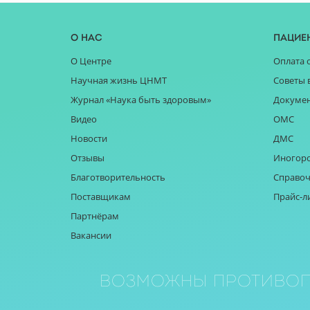
О нас
Пацие
О Центре
Оплата 
Научная жизнь ЦНМТ
Советы 
Журнал «Наука быть здоровым»
Докуме
Видео
ОМС
Новости
ДМС
Отзывы
Иногор
Благотворительность
Справоч
Поставщикам
Прайс-л
Партнёрам
Вакансии
Возможны противоп