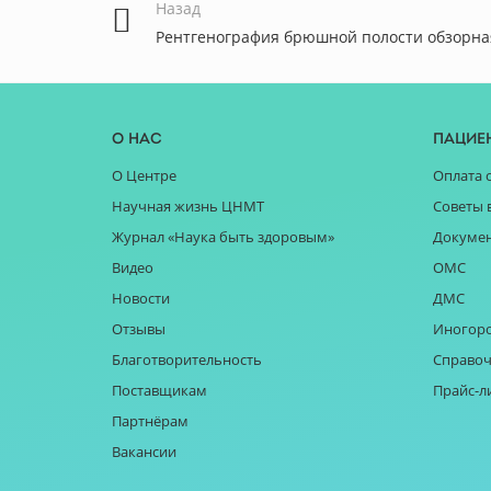
Назад
Рентгенография брюшной полости обзорна
О нас
Пацие
О Центре
Оплата 
Научная жизнь ЦНМТ
Советы 
Журнал «Наука быть здоровым»
Докуме
Видео
ОМС
Новости
ДМС
Отзывы
Иногор
Благотворительность
Справоч
Поставщикам
Прайс-л
Партнёрам
Вакансии