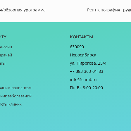
я/обзорная урограмма
Рентгенография груд
нту
Контакты
630090
онлайн
Новосибирск
врачей
ул. Пирогова, 25/4
нты
+7 383 363-01-83
info@cnmt.ru
Пн-Вс 8:00-20:00
одним пациентам
ник заболеваний
исты клиник