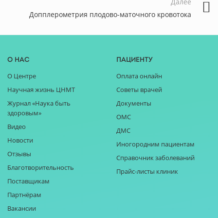
Далее
Допплерометрия плодово-маточного кровотока
О нас
Пациенту
О Центре
Оплата онлайн
Научная жизнь ЦНМТ
Советы врачей
Журнал «Наука быть
Документы
здоровым»
ОМС
Видео
ДМС
Новости
Иногородним пациентам
Отзывы
Справочник заболеваний
Благотворительность
Прайс-листы клиник
Поставщикам
Партнёрам
Вакансии