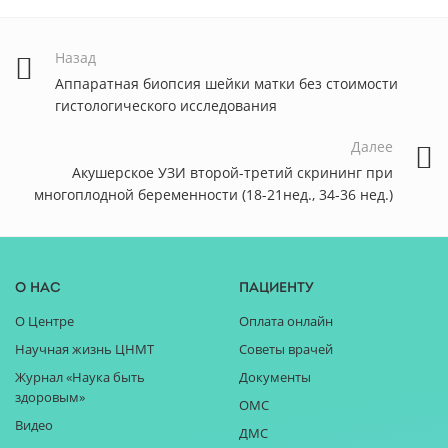
Назад
Аппаратная биопсия шейки матки без стоимости
гистологического исследования
Далее
Акушерское УЗИ второй-третий скрининг при
многоплодной беременности (18-21нед., 34-36 нед.)
О нас
Пациенту
О Центре
Оплата онлайн
Научная жизнь ЦНМТ
Советы врачей
Журнал «Наука быть
Документы
здоровым»
ОМС
Видео
ДМС