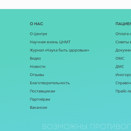
О нас
Пацие
О Центре
Оплата 
Научная жизнь ЦНМТ
Советы 
Журнал «Наука быть здоровым»
Докуме
Видео
ОМС
Новости
ДМС
Отзывы
Иногор
Благотворительность
Справоч
Поставщикам
Прайс-л
Партнёрам
Вакансии
Возможны противоп