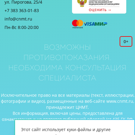
ул. Пирогова, 25/4
+7 383 363-01-83
info@cnmt.ru
Пн-Вс 8:00-20:00
0+
Возможны
противопоказания.
Необходима консультация
специалиста
Исключительное право на все материалы (текст, иллюстрации,
фотографии и видео), размещенные на веб-сайте www.cnmt.ru,
принадлежит ЦНМТ.
Вся информация, включая цены, предоставлена для
ознакомления и не является публичной офертой (ст.435 ГК РФ,
cт. 437 ГК РФ).
Этот сайт использует куки-файлы и другие
© Центр новых медицинских технологий, 2026