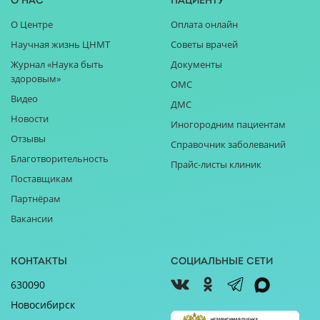
О нас
Пациенту
О Центре
Оплата онлайн
Научная жизнь ЦНМТ
Советы врачей
Журнал «Наука быть
Документы
здоровым»
ОМС
Видео
ДМС
Новости
Иногородним пациентам
Отзывы
Справочник заболеваний
Благотворительность
Прайс-листы клиник
Поставщикам
Партнёрам
Вакансии
Контакты
Социальные сети
630090
Новосибирск