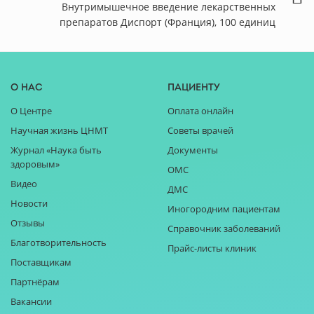
Внутримышечное введение лекарственных
препаратов Диспорт (Франция), 100 единиц
О нас
Пациенту
О Центре
Оплата онлайн
Научная жизнь ЦНМТ
Советы врачей
Журнал «Наука быть
Документы
здоровым»
ОМС
Видео
ДМС
Новости
Иногородним пациентам
Отзывы
Справочник заболеваний
Благотворительность
Прайс-листы клиник
Поставщикам
Партнёрам
Вакансии