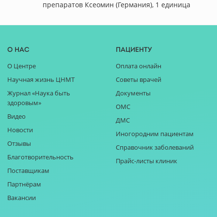
препаратов Ксеомин (Германия), 1 единица
О нас
Пациенту
О Центре
Оплата онлайн
Научная жизнь ЦНМТ
Советы врачей
Журнал «Наука быть
Документы
здоровым»
ОМС
Видео
ДМС
Новости
Иногородним пациентам
Отзывы
Справочник заболеваний
Благотворительность
Прайс-листы клиник
Поставщикам
Партнёрам
Вакансии