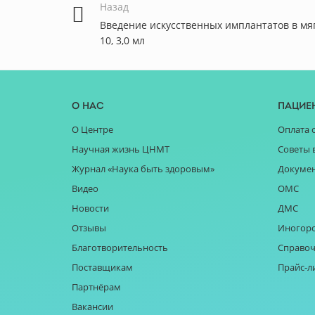
Назад
Введение искусственных имплантатов в мя
10, 3,0 мл
О нас
Пацие
О Центре
Оплата 
Научная жизнь ЦНМТ
Советы 
Журнал «Наука быть здоровым»
Докуме
Видео
ОМС
Новости
ДМС
Отзывы
Иногор
Благотворительность
Справоч
Поставщикам
Прайс-л
Партнёрам
Вакансии