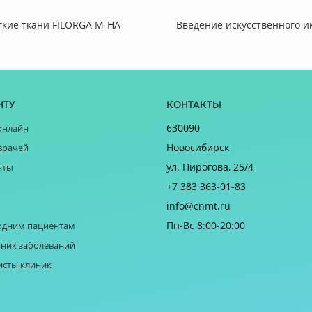
гкие ткани FILORGA M-HA
Введение искусственного им
нту
Контакты
630090
онлайн
Новосибирск
врачей
ул. Пирогова, 25/4
нты
+7 383 363-01-83
info@cnmt.ru
Пн-Вс 8:00-20:00
одним пациентам
ник заболеваний
исты клиник