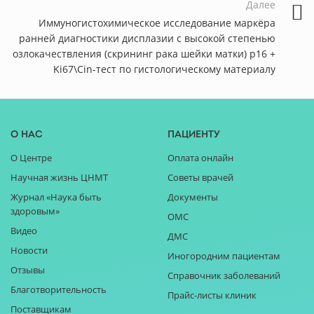
Далее
Иммуногистохимическое исследование маркёра
ранней диагностики дисплазии с высокой степенью
озлокачествления (скрининг рака шейки матки) p16 +
Ki67\Cin-тест по гистологическому материалу
О нас
Пациенту
О Центре
Оплата онлайн
Научная жизнь ЦНМТ
Советы врачей
Журнал «Наука быть
Документы
здоровым»
ОМС
Видео
ДМС
Новости
Иногородним пациентам
Отзывы
Справочник заболеваний
Благотворительность
Прайс-листы клиник
Поставщикам