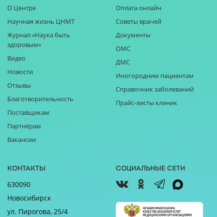
О Центре
Оплата онлайн
Научная жизнь ЦНМТ
Советы врачей
Журнал «Наука быть
Документы
здоровым»
ОМС
Видео
ДМС
Новости
Иногородним пациентам
Отзывы
Справочник заболеваний
Благотворительность
Прайс-листы клиник
Поставщикам
Партнёрам
Вакансии
Контакты
Социальные сети
630090
Новосибирск
ул. Пирогова, 25/4