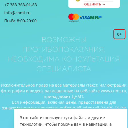
+7 383 363-01-83
info@cnmt.ru
Пн-Вс 8:00-20:00
0+
Возможны
противопоказания.
Необходима консультация
специалиста
Исключительное право на все материалы (текст, иллюстрации,
фотографии и видео), размещенные на веб-сайте www.cnmt.ru,
принадлежит ЦНМТ.
Вся информация, включая цены, предоставлена для
ознакомления и не является публичной офертой (ст.435 ГК РФ,
cт. 437 ГК РФ).
Этот сайт использует куки-файлы и другие
© Центр новых медицинских технологий, 2026
технологии, чтобы помочь вам в навигации, а