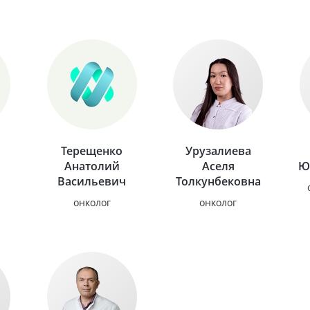
Терещенко
Урузалиева
Анатолий
Аселя
Ю
Васильевич
Толкунбековна
онколог
онколог