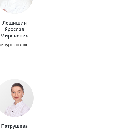
Лещишин
Ярослав
Миронович
хирург, онколог
Патрушева