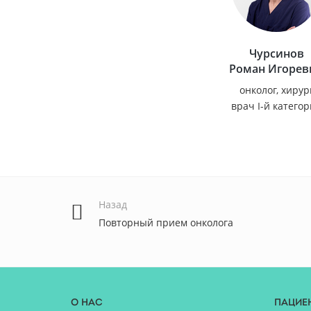
Чурсинов
Роман Игорев
онколог, хирур
врач I-й катего
Назад
Повторный прием онколога
О нас
Пацие