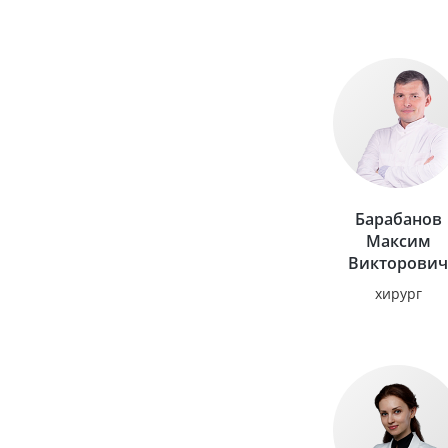
Барабанов
Максим
Викторови
хирург