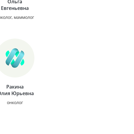
Ольга
Евгеньевна
нколог, маммолог
Ракина
лия Юрьевна
онколог