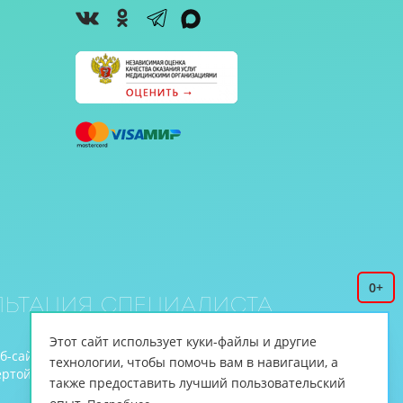
0+
ьтация специалиста
Этот сайт использует куки-файлы и другие
еб-сайте www.cnmt.ru, принадлежит ЦНМТ.
технологии, чтобы помочь вам в навигации, а
й (ст.435 ГК РФ, cт. 437 ГК РФ).
также предоставить лучший пользовательский