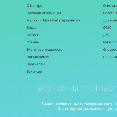
О Центре
Оплата 
Научная жизнь ЦНМТ
Советы 
Журнал «Наука быть здоровым»
Докуме
Видео
ОМС
Новости
ДМС
Отзывы
Иногор
Благотворительность
Справоч
Поставщикам
Прайс-л
Партнёрам
Вакансии
Возможны противоп
Исключительное право на все материалы 
Вся информация, включая цены, п