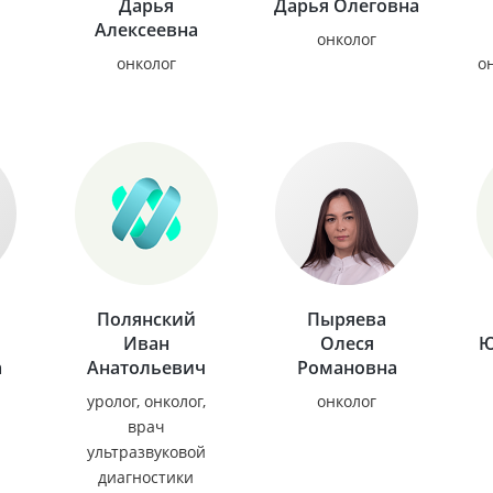
Дарья
Дарья Олеговна
Алексеевна
онколог
онколог
о
Полянский
Пыряева
Иван
Олеся
Ю
а
Анатольевич
Романовна
уролог, онколог,
онколог
врач
ультразвуковой
диагностики