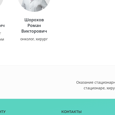
Шорохов
ич
Роман
Викторович
г
онколог, хирург
рии
Оказание стационар
стационаре, хиру
нту
Контакты