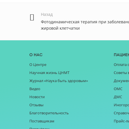
Назад
Фотодинамическая терапия при заболевани
жировой клетчатки
О нас
Пацие
О Центре
Оплата 
Научная жизнь ЦНМТ
Советы 
Журнал «Наука быть здоровым»
Докуме
Видео
ОМС
Новости
ДМС
Отзывы
Иногор
Благотворительность
Справоч
Поставщикам
Прайс-л
Партнёрам