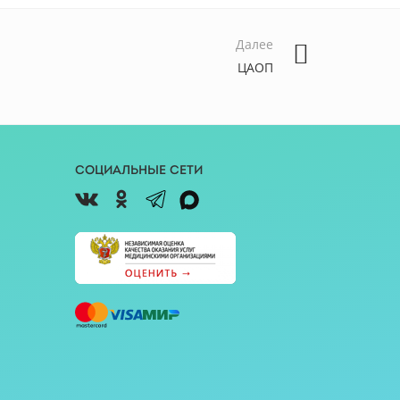
Далее
ЦАОП
Социальные сети