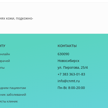
ях кожи, подкожно-
нту
Контакты
630090
онлайн
Новосибирск
врачей
ул. Пирогова, 25/4
нты
+7 383 363-01-83
info@cnmt.ru
Пн-Вс 8:00-20:00
одним пациентам
ник заболеваний
исты клиник