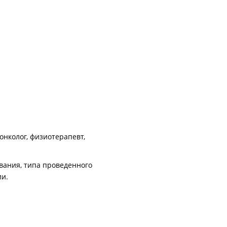
нколог, физиотерапевт,
вания, типа проведенного
ии.