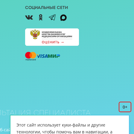
Социальные сети
0+
ьтация специалиста
Этот сайт использует куки-файлы и другие
еб-сайте www.cnmt.ru, принадлежит ЦНМТ.
технологии, чтобы помочь вам в навигации, а