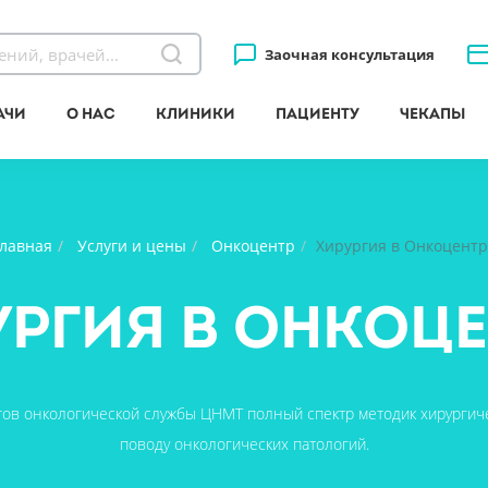
Заочная консультация
ачи
О нас
Клиники
Пациенту
Чекапы
Главная
Услуги и цены
Онкоцентр
Хирургия в Онкоцентр
ургия в Онкоце
тов онкологической службы ЦНМТ полный спектр методик хирургич
поводу онкологических патологий.