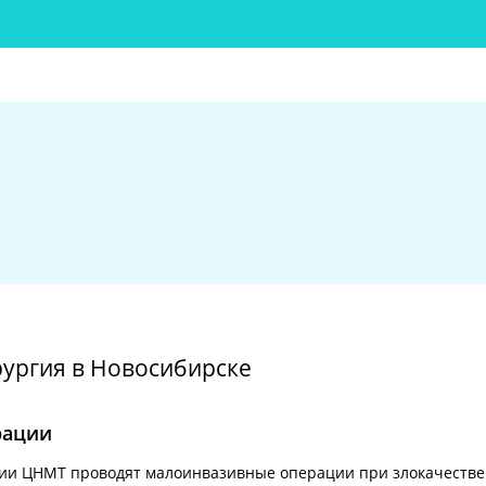
:
ургия в Новосибирске
рации
ии ЦНМТ проводят малоинвазивные операции при злокачеств