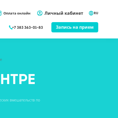
Личный кабинет
Оплата онлайн
RU
Запись на прием
+7 383 363-01-83
е
нтре
еских вмешательств по