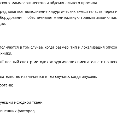
еского, маммологического и абдоминального профиля.
едполагают выполнение хирургических вмешательств через н
борудования – обеспечивает минимальную травматизацию пац
ции.
лняются в том случае, когда размер, тип и локализация опухол
хники.
МТ полный спектр методик хирургических вмешательств по пов
тельство назначается в тех случаях, когда опухоль:
органа;
функции исходной ткани;
 внешних факторов;