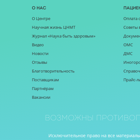
О нас
Пацие
О Центре
Оплата 
Научная жизнь ЦНМТ
Советы 
Журнал «Наука быть здоровым»
Докуме
Видео
ОМС
Новости
ДМС
Отзывы
Иногор
Благотворительность
Справоч
Поставщикам
Прайс-л
Партнёрам
Вакансии
Возможны противоп
Исключительное право на все материалы 