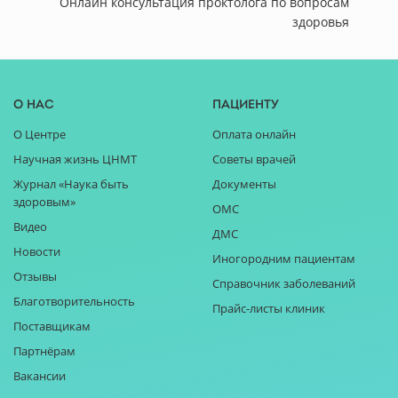
Онлайн консультация проктолога по вопросам
здоровья
О нас
Пациенту
О Центре
Оплата онлайн
Научная жизнь ЦНМТ
Советы врачей
Журнал «Наука быть
Документы
здоровым»
ОМС
Видео
ДМС
Новости
Иногородним пациентам
Отзывы
Справочник заболеваний
Благотворительность
Прайс-листы клиник
Поставщикам
Партнёрам
Вакансии