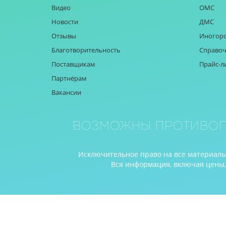
Видео
ОМС
Новости
ДМС
Отзывы
Иногор
Благотворительность
Справоч
Поставщикам
Прайс-л
Партнёрам
Вакансии
Возможны противоп
Исключительное право на все материалы 
Вся информация, включая цены, п