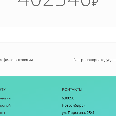
₽
профилю онкология
Гастропанкреатодуоден
нту
Контакты
630090
онлайн
Новосибирск
врачей
ул. Пирогова, 25/4
нты