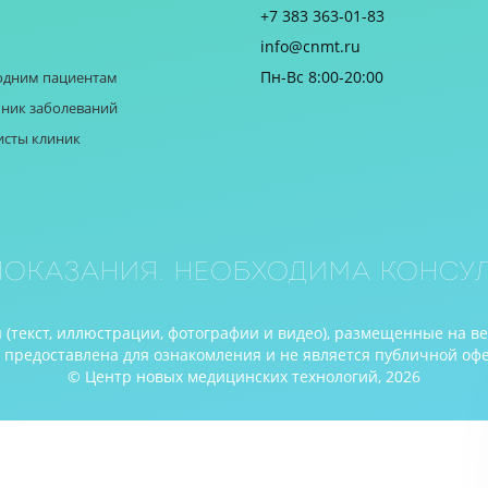
+7 383 363-01-83
info@cnmt.ru
Пн-Вс 8:00-20:00
одним пациентам
ник заболеваний
исты клиник
оказания. Необходима консул
(текст, иллюстрации, фотографии и видео), размещенные на в
редоставлена для ознакомления и не является публичной оферто
© Центр новых медицинских технологий, 2026