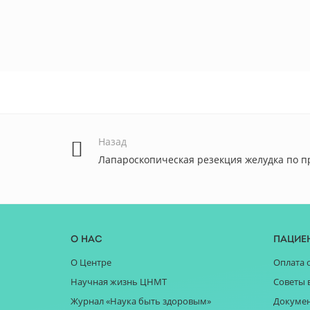
Назад
Лапароскопическая резекция желудка по 
О нас
Пацие
О Центре
Оплата 
Научная жизнь ЦНМТ
Советы 
Журнал «Наука быть здоровым»
Докуме