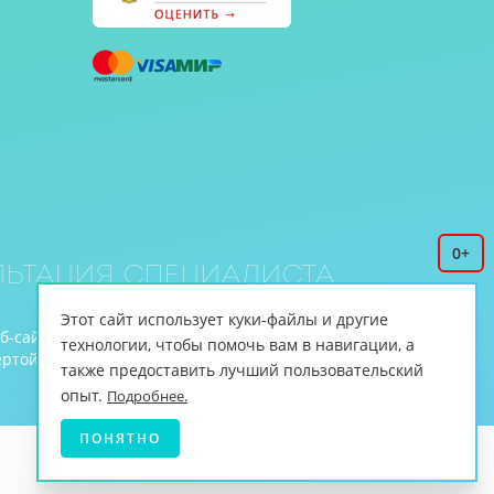
0+
ьтация специалиста
Этот сайт использует куки-файлы и другие
еб-сайте www.cnmt.ru, принадлежит ЦНМТ.
технологии, чтобы помочь вам в навигации, а
й (ст.435 ГК РФ, cт. 437 ГК РФ).
также предоставить лучший пользовательский
опыт.
Подробнее.
ПОНЯТНО