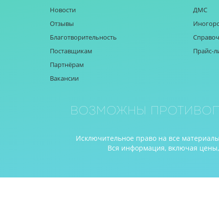
Новости
ДМС
Отзывы
Иногор
Благотворительность
Справоч
Поставщикам
Прайс-л
Партнёрам
Вакансии
Возможны противоп
Исключительное право на все материалы 
Вся информация, включая цены, п