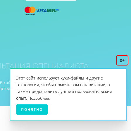
0+
ьтация специалиста
Этот сайт использует куки-файлы и другие
еб-сайте www.cnmt.ru, принадлежит ЦНМТ.
технологии, чтобы помочь вам в навигации, а
й (ст.435 ГК РФ, cт. 437 ГК РФ).
также предоставить лучший пользовательский
опыт.
Подробнее.
ПОНЯТНО