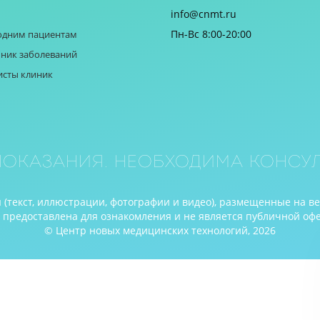
info@cnmt.ru
Пн-Вс 8:00-20:00
одним пациентам
ник заболеваний
исты клиник
оказания. Необходима консул
(текст, иллюстрации, фотографии и видео), размещенные на в
редоставлена для ознакомления и не является публичной оферто
© Центр новых медицинских технологий, 2026