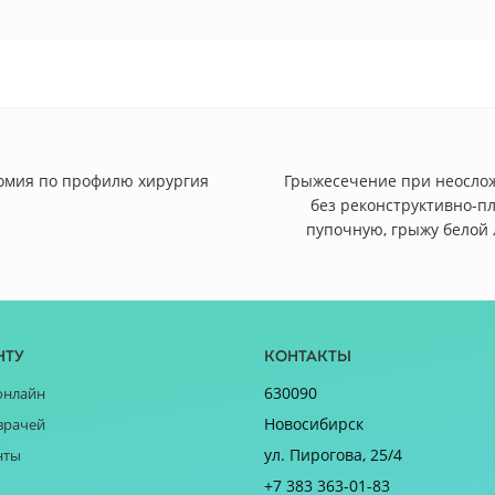
томия по профилю хирургия
Грыжесечение при неосло
без реконструктивно-п
пупочную, грыжу белой
нту
Контакты
630090
онлайн
Новосибирск
врачей
ул. Пирогова, 25/4
нты
+7 383 363-01-83