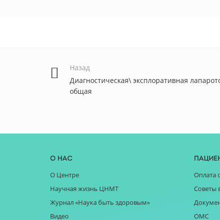
Назад
Диагностическая\ эксплоративная лапаро
общая
О нас
Пацие
О Центре
Оплата 
Научная жизнь ЦНМТ
Советы 
Журнал «Наука быть здоровым»
Докуме
Видео
ОМС