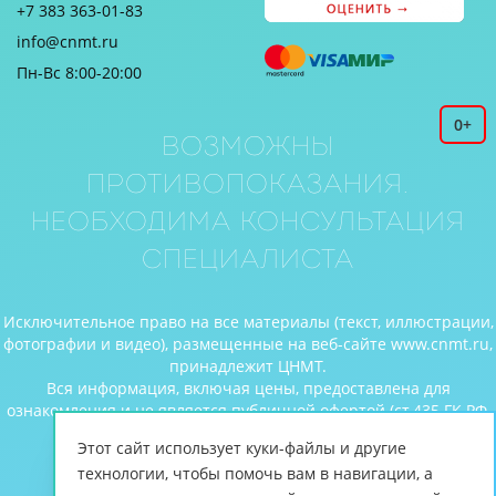
+7 383 363-01-83
info@cnmt.ru
Пн-Вс 8:00-20:00
0+
Возможны
противопоказания.
Необходима консультация
специалиста
Исключительное право на все материалы (текст, иллюстрации,
фотографии и видео), размещенные на веб-сайте www.cnmt.ru,
принадлежит ЦНМТ.
Вся информация, включая цены, предоставлена для
ознакомления и не является публичной офертой (ст.435 ГК РФ,
cт. 437 ГК РФ).
Этот сайт использует куки-файлы и другие
© Центр новых медицинских технологий, 2026
технологии, чтобы помочь вам в навигации, а