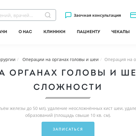
Заочная консультация
ачи
О нас
Клиники
Пациенту
Чекапы
ирургии
Операции на органах головы и шеи
Операция на о
А ОРГАНАХ ГОЛОВЫ И ШЕ
СЛОЖНОСТИ
ъём железы до 50 мл), удаление неосложнённых кист шеи, уда
образований (площадь свыше 10 кв. см).
ЗАПИСАТЬСЯ