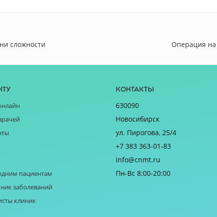
ени сложности
Операция на 
нту
Контакты
630090
онлайн
Новосибирск
врачей
ул. Пирогова, 25/4
нты
+7 383 363-01-83
info@cnmt.ru
Пн-Вс 8:00-20:00
одним пациентам
ник заболеваний
исты клиник