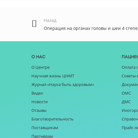
Назад
Операция на органах головы и шеи 4 степ
О нас
Пацие
О Центре
Оплата 
Научная жизнь ЦНМТ
Советы 
Журнал «Наука быть здоровым»
Докуме
Видео
ОМС
Новости
ДМС
Отзывы
Иногор
Благотворительность
Справоч
Поставщикам
Прайс-л
Партнёрам