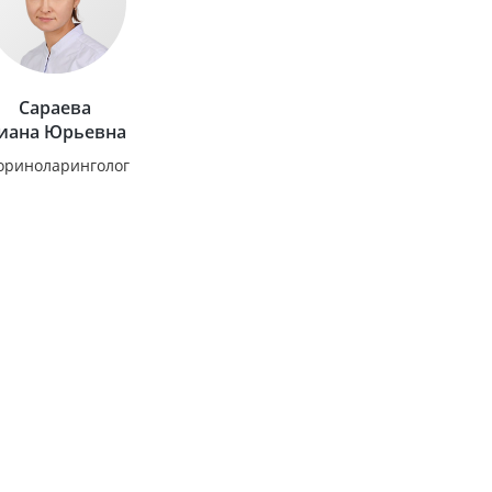
Сараева
иана Юрьевна
ориноларинголог