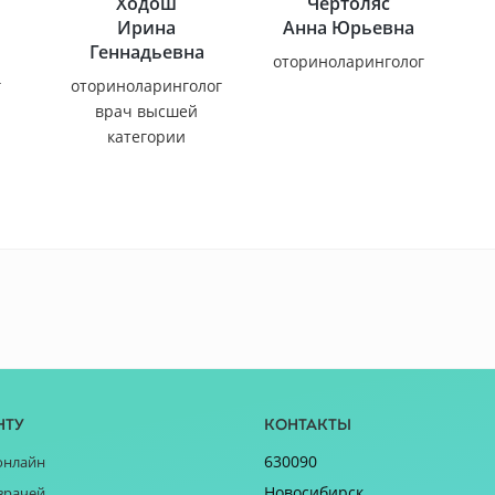
Ходош
Чертоляс
Ирина
Анна Юрьевна
Геннадьевна
оториноларинголог
г
оториноларинголог
врач высшей
категории
нту
Контакты
630090
онлайн
Новосибирск
врачей