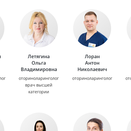
я
Летягина
Лоран
Ольга
Антон
Владимировна
Николаевич
лог
оториноларинголог
оториноларинголог
от
врач высшей
категории