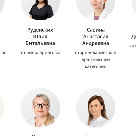
Руденских
Савина
Юлия
Анастасия
Д
Витальевна
Андреевна
от
лог
оториноларинголог
оториноларинголог
врач высшей
категории