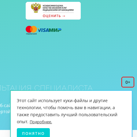
0+
ьтация специалиста
Этот сайт использует куки-файлы и другие
еб-сайте www.cnmt.ru, принадлежит ЦНМТ.
технологии, чтобы помочь вам в навигации, а
й (ст.435 ГК РФ, cт. 437 ГК РФ).
также предоставить лучший пользовательский
опыт.
Подробнее.
ПОНЯТНО