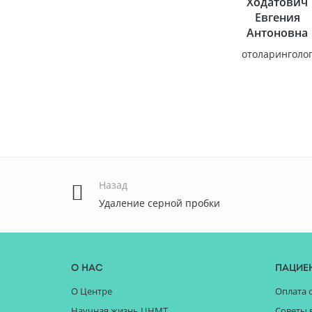
Ходатович
Евгения
Антоновна
отоларинголо
Назад
Удаление серной пробки
О нас
Пацие
О Центре
Оплата 
Научная жизнь ЦНМТ
Советы 