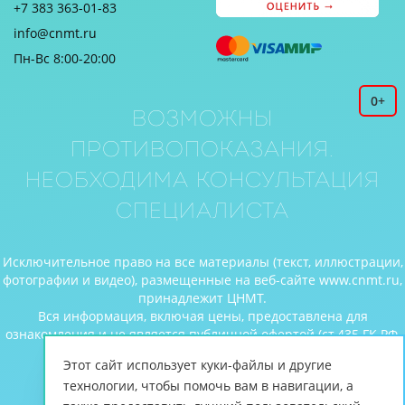
+7 383 363-01-83
info@cnmt.ru
Пн-Вс 8:00-20:00
0+
Возможны
противопоказания.
Необходима консультация
специалиста
Исключительное право на все материалы (текст, иллюстрации,
фотографии и видео), размещенные на веб-сайте www.cnmt.ru,
принадлежит ЦНМТ.
Вся информация, включая цены, предоставлена для
ознакомления и не является публичной офертой (ст.435 ГК РФ,
cт. 437 ГК РФ).
Этот сайт использует куки-файлы и другие
© Центр новых медицинских технологий, 2026
технологии, чтобы помочь вам в навигации, а