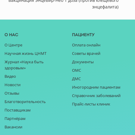
Вакцинация ЭнцеВир-Нео 1 доза (против клещевого
энцефалита)
О нас
Пациенту
О Центре
Оплата онлайн
Научная жизнь ЦНМТ
Советы врачей
Журнал «Наука быть
Документы
здоровым»
ОМС
Видео
ДМС
Новости
Иногородним пациентам
Отзывы
Справочник заболеваний
Благотворительность
Прайс-листы клиник
Поставщикам
Партнёрам
Вакансии