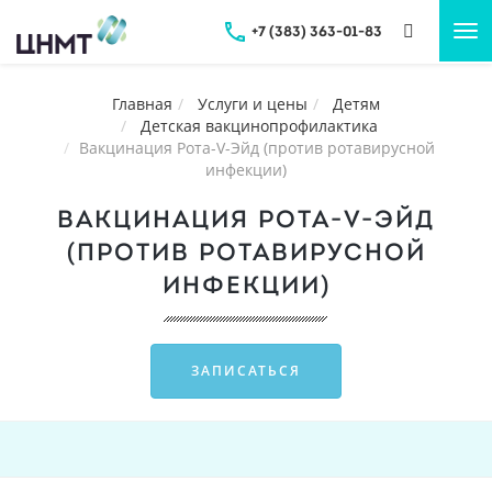
+7 (383) 363-01-83
Tog
nav
Главная
Услуги и цены
Детям
Детская вакцинопрофилактика
Вакцинация Рота-V-Эйд (против ротавирусной
инфекции)
ВАКЦИНАЦИЯ РОТА-V-ЭЙД
(ПРОТИВ РОТАВИРУСНОЙ
ИНФЕКЦИИ)
ЗАПИСАТЬСЯ