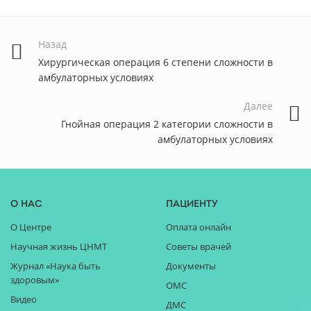
Назад
Хирургическая операция 6 степени сложности в
амбулаторных условиях
Далее
Гнойная операция 2 категории сложности в
амбулаторных условиях
О нас
Пациенту
О Центре
Оплата онлайн
Научная жизнь ЦНМТ
Советы врачей
Журнал «Наука быть
Документы
здоровым»
ОМС
Видео
ДМС