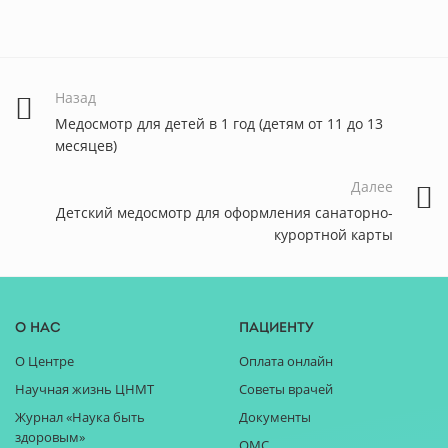
Назад
Медосмотр для детей в 1 год (детям от 11 до 13
месяцев)
Далее
Детский медосмотр для оформления санаторно-
курортной карты
О нас
Пациенту
О Центре
Оплата онлайн
Научная жизнь ЦНМТ
Советы врачей
Журнал «Наука быть
Документы
здоровым»
ОМС