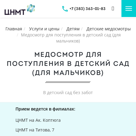
+7 (383) 363-01-83
Tog
nav
Главная
Услуги и цены
Детям
Детские медосмотры
Медосмотр для поступления в детский сад (для
мальчиков)
МЕДОСМОТР ДЛЯ
ПОСТУПЛЕНИЯ В ДЕТСКИЙ САД
(ДЛЯ МАЛЬЧИКОВ)
В детский сад без забот
Прием ведется в филиалах:
ЦНМТ на Ак. Коптюга
ЦНМТ на Титова, 7