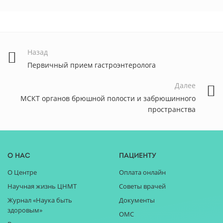
Назад
Первичный прием гастроэнтеролога
Далее
МСКТ органов брюшной полости и забрюшинного
пространства
О нас
Пациенту
О Центре
Оплата онлайн
Научная жизнь ЦНМТ
Советы врачей
Журнал «Наука быть
Документы
здоровым»
ОМС