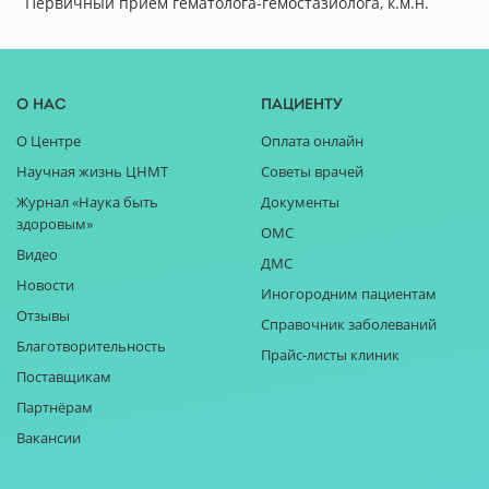
Первичный прием гематолога-гемостазиолога, к.м.н.
О нас
Пациенту
О Центре
Оплата онлайн
Научная жизнь ЦНМТ
Советы врачей
Журнал «Наука быть
Документы
здоровым»
ОМС
Видео
ДМС
Новости
Иногородним пациентам
Отзывы
Справочник заболеваний
Благотворительность
Прайс-листы клиник
Поставщикам
Партнёрам
Вакансии