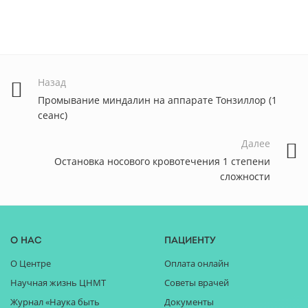
Назад
Промывание миндалин на аппарате Тонзиллор (1
сеанс)
Далее
Остановка носового кровотечения 1 степени
сложности
О нас
Пациенту
О Центре
Оплата онлайн
Научная жизнь ЦНМТ
Советы врачей
Журнал «Наука быть
Документы