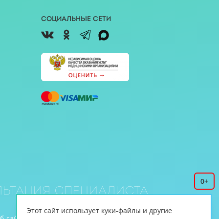
Социальные сети
0+
ьтация специалиста
Этот сайт использует куки-файлы и другие
еб-сайте www.cnmt.ru, принадлежит ЦНМТ.