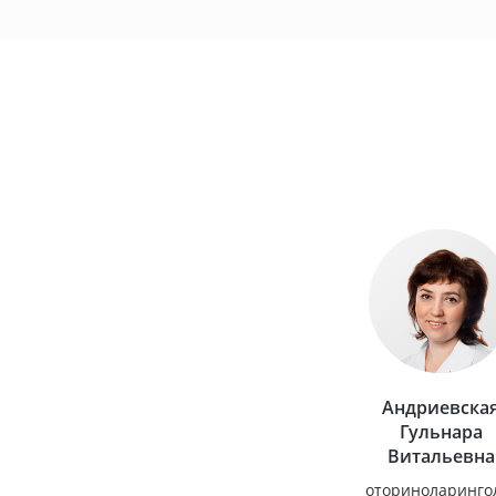
Андриевска
Гульнара
Витальевна
оториноларинго