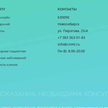
нту
Контакты
630090
онлайн
Новосибирск
врачей
ул. Пирогова, 25/4
нты
+7 383 363-01-83
info@cnmt.ru
Пн-Вс 8:00-20:00
одним пациентам
ник заболеваний
исты клиник
оказания. Необходима консул
(текст, иллюстрации, фотографии и видео), размещенные на в