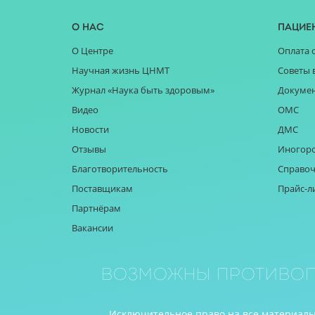
О нас
Пацие
О Центре
Оплата 
Научная жизнь ЦНМТ
Советы 
Журнал «Наука быть здоровым»
Докуме
Видео
ОМС
Новости
ДМС
Отзывы
Иногор
Благотворительность
Справоч
Поставщикам
Прайс-л
Партнёрам
Вакансии
Возможны противоп
Исключительное право на все материалы 