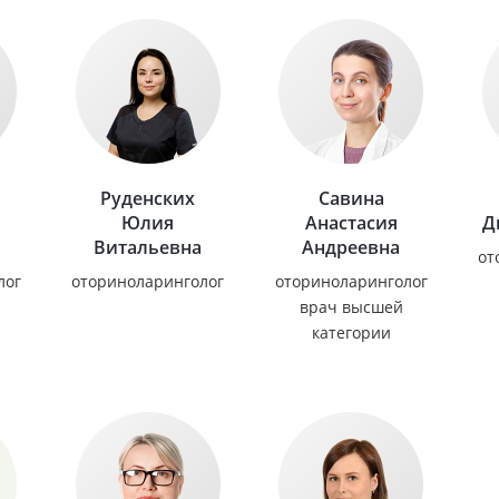
Руденских
Савина
Юлия
Анастасия
Д
Витальевна
Андреевна
от
лог
оториноларинголог
оториноларинголог
врач высшей
категории