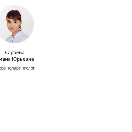
Сараева
иана Юрьевна
ориноларинголог