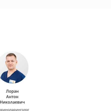
Лоран
Антон
Николаевич
ориноларинголог