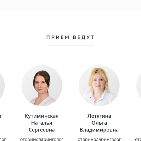
ПРИЕМ ВЕДУТ
я
Кутиминская
Летягина
Наталья
Ольга
Сергеевна
Владимировна
лог
оториноларинголог
оториноларинголог
от