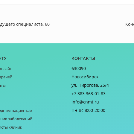
дущего специалиста, 60
Кон
нту
Контакты
630090
онлайн
Новосибирск
врачей
ул. Пирогова, 25/4
нты
+7 383 363-01-83
info@cnmt.ru
Пн-Вс 8:00-20:00
одним пациентам
ник заболеваний
исты клиник