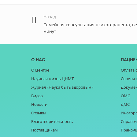
Назад
Семейная консультация психотерапевта, ве
минут
О нас
Пацие
О Центре
Оплата 
Научная жизнь ЦНМТ
Советы 
Журнал «Наука быть здоровым»
Докуме
Видео
ОМС
Новости
ДМС
Отзывы
Иногор
Благотворительность
Справоч
Поставщикам
Прайс-л